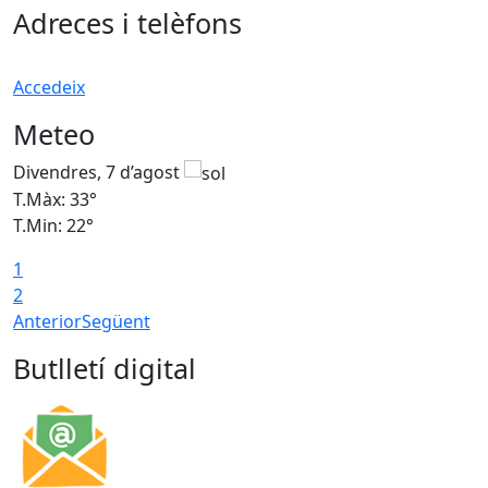
Adreces i telèfons
Accedeix
Meteo
Divendres, 7 d’agost
D
T.Màx: 33°
T
T.Min: 22°
T
1
2
Anterior
Següent
Butlletí digital