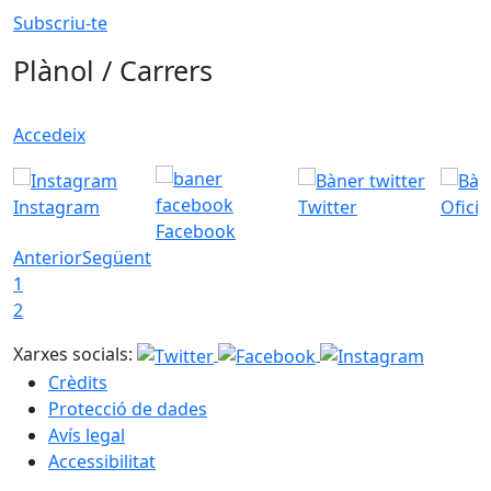
Subscriu-te
Plànol / Carrers
Accedeix
Instagram
Twitter
Ofici
Facebook
Anterior
Següent
1
2
Xarxes socials:
Crèdits
Protecció de dades
Avís legal
Accessibilitat