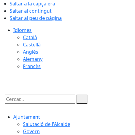
Saltar a la capçalera
Saltar al contingut
Saltar al peu de pàgina
Idiomes
Català
Castellà
Anglès
Alemany
Francès
07.08.2026 | 03:15
Cercar:
Ajuntament
Salutació de l'Alcalde
Govern