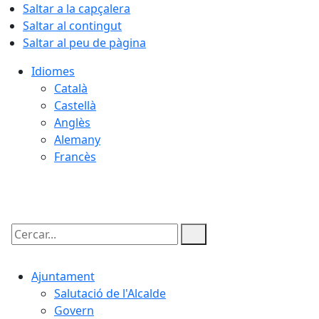
Saltar a la capçalera
Saltar al contingut
Saltar al peu de pàgina
Idiomes
Català
Castellà
Anglès
Alemany
Francès
08.08.2026 | 08:36
Cercar:
Ajuntament
Salutació de l'Alcalde
Govern