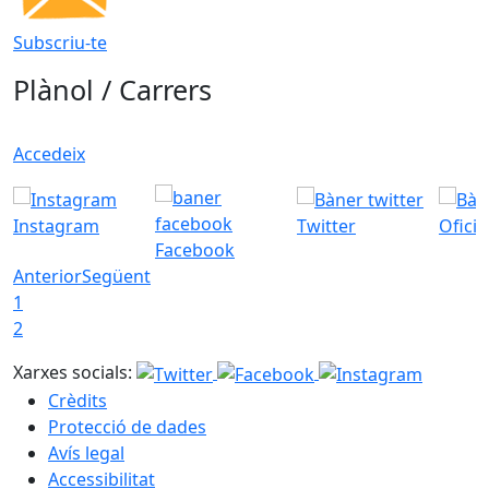
Subscriu-te
Plànol / Carrers
Accedeix
Instagram
Twitter
Ofici
Facebook
Anterior
Següent
1
2
Xarxes socials:
Crèdits
Protecció de dades
Avís legal
Accessibilitat