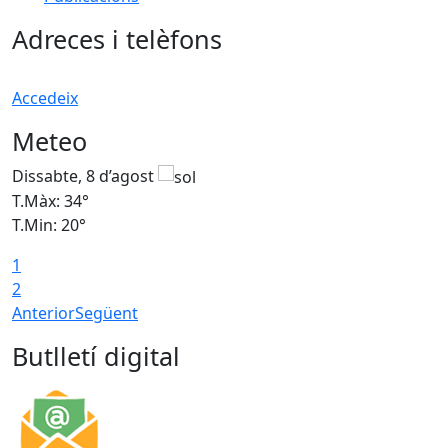
Adreces i telèfons
Accedeix
Meteo
Dissabte, 8 d’agost
D
T.Màx: 34°
T
T.Min: 20°
T
1
2
Anterior
Següent
Butlletí digital