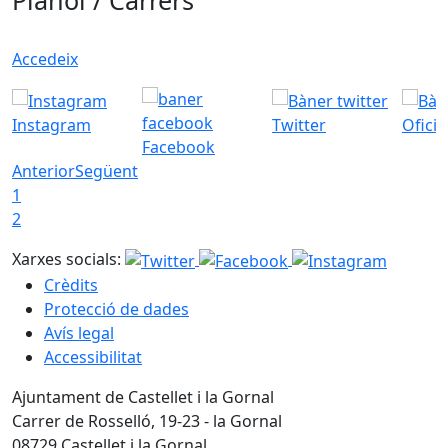
Plànol / Carrers
Accedeix
Instagram
Twitter
Ofici
Facebook
Anterior
Següent
1
2
Xarxes socials:
Crèdits
Protecció de dades
Avís legal
Accessibilitat
Ajuntament de Castellet i la Gornal
Carrer de Rosselló, 19-23 - la Gornal
08729 Castellet i la Gornal