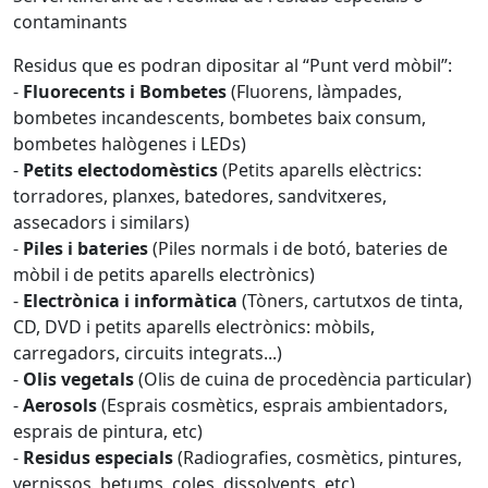
contaminants
Residus que es podran dipositar al “Punt verd mòbil”:
-
Fluorecents i Bombetes
(Fluorens, làmpades,
bombetes incandescents, bombetes baix consum,
bombetes halògenes i LEDs)
-
Petits electodomèstics
(Petits aparells elèctrics:
torradores, planxes, batedores, sandvitxeres,
assecadors i similars)
-
Piles i bateries
(Piles normals i de botó, bateries de
mòbil i de petits aparells electrònics)
-
Electrònica i informàtica
(Tòners, cartutxos de tinta,
CD, DVD i petits aparells electrònics: mòbils,
carregadors, circuits integrats...)
-
Olis vegetals
(Olis de cuina de procedència particular)
-
Aerosols
(Esprais cosmètics, esprais ambientadors,
esprais de pintura, etc)
-
Residus especials
(Radiografies, cosmètics, pintures,
vernissos, betums, coles, dissolvents, etc)