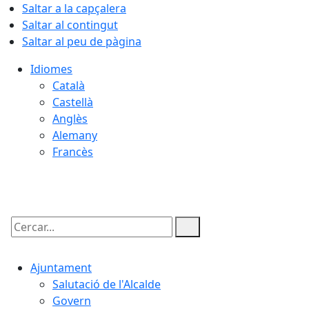
Saltar a la capçalera
Saltar al contingut
Saltar al peu de pàgina
Idiomes
Català
Castellà
Anglès
Alemany
Francès
06.08.2026 | 21:39
Cercar:
Ajuntament
Salutació de l'Alcalde
Govern