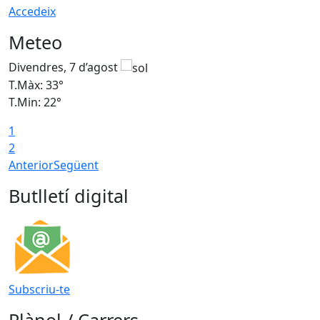
Accedeix
Meteo
Divendres, 7 d’agost
D
T.Màx: 33°
T
T.Min: 22°
T
1
2
Anterior
Següent
Butlletí digital
Subscriu-te