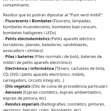
contaminants.
Residus que es podran dipositar al “Punt verd mòbil”:
-
Fluorecents i Bombetes
(Fluorens, làmpades,
bombetes incandescents, bombetes baix consum,
bombetes halògenes i LEDs)
-
Petits electodomèstics
(Petits aparells elèctrics:
torradores, planxes, batedores, sandvitxeres,
assecadors i similars)
-
Piles i bateries
(Piles normals i de botó, bateries de
mòbil i de petits aparells electrònics)
-
Electrònica i informàtica
(Tòners, cartutxos de tinta,
CD, DVD i petits aparells electrònics: mòbils,
carregadors, circuits integrats...)
-
Olis vegetals
(Olis de cuina de procedència particular)
-
Aerosols
(Esprais cosmètics, esprais ambientadors,
esprais de pintura, etc)
-
Residus especials
(Radiografies, cosmètics, pintures,
vernissos, betums, coles, dissolvents, etc)