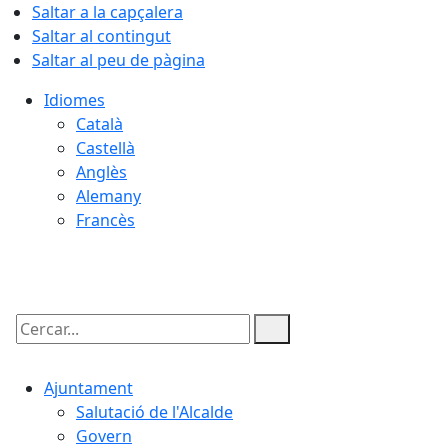
Saltar a la capçalera
Saltar al contingut
Saltar al peu de pàgina
Idiomes
Català
Castellà
Anglès
Alemany
Francès
09.08.2026 | 11:24
Cercar:
Ajuntament
Salutació de l'Alcalde
Govern