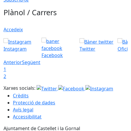
Plànol / Carrers
Accedeix
Instagram
Twitter
Ofici
Facebook
Anterior
Següent
1
2
Xarxes socials:
Crèdits
Protecció de dades
Avís legal
Accessibilitat
Ajuntament de Castellet i la Gornal