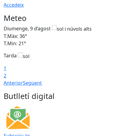
Accedeix
Meteo
Diumenge, 9 d’agost
D
T.Màx: 36°
T
T.Min: 21°
T
Tarda
T
1
2
Anterior
Següent
Butlletí digital
Subscriu-te