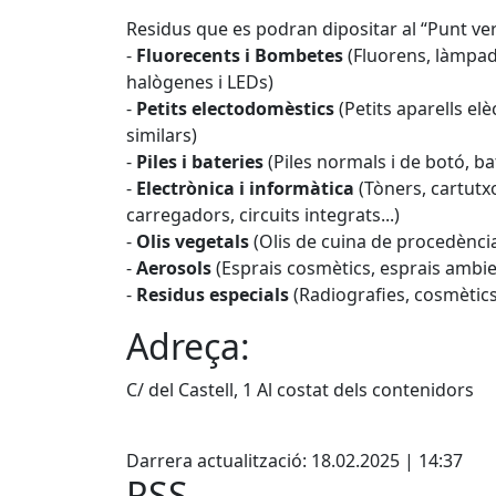
Residus que es podran dipositar al “Punt ve
-
Fluorecents i Bombetes
(Fluorens, làmpa
halògenes i LEDs)
-
Petits electodomèstics
(Petits aparells el
similars)
-
Piles i bateries
(Piles normals i de botó, ba
-
Electrònica i informàtica
(Tòners, cartutxo
carregadors, circuits integrats...)
-
Olis vegetals
(Olis de cuina de procedència
-
Aerosols
(Esprais cosmètics, esprais ambie
-
Residus especials
(Radiografies, cosmètics,
Adreça:
C/ del Castell, 1 Al costat dels contenidors
Facebook
Darrera actualització: 18.02.2025 | 14:37
RSS