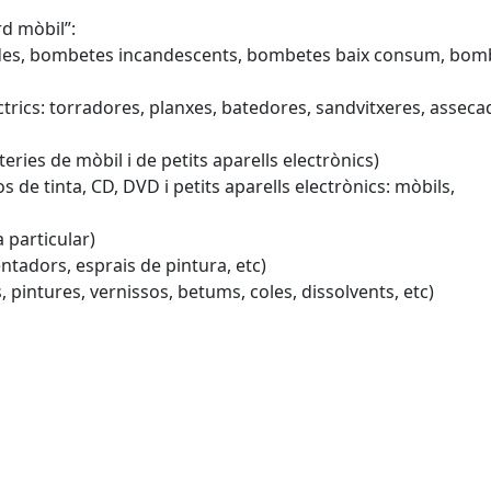
rd mòbil”:
des, bombetes incandescents, bombetes baix consum, bom
èctrics: torradores, planxes, batedores, sandvitxeres, asseca
teries de mòbil i de petits aparells electrònics)
s de tinta, CD, DVD i petits aparells electrònics: mòbils,
 particular)
ntadors, esprais de pintura, etc)
 pintures, vernissos, betums, coles, dissolvents, etc)