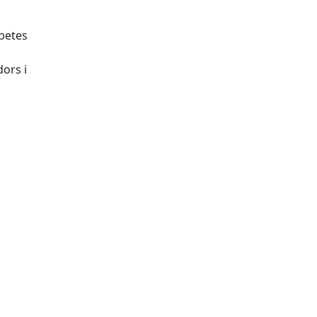
betes
dors i