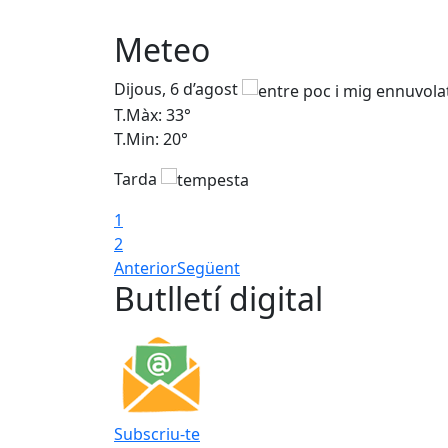
Meteo
Dijous, 6 d’agost
T.Màx: 33°
T.Min: 20°
Tarda
1
2
Anterior
Següent
Butlletí digital
Subscriu-te