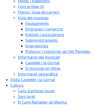
Festes i tradicions
Com arribar-hi
Plànol / Guia de carrers
Guia del municipi
Equipaments
Empreses i comerços
Entitats i associacions
Subministraments
Emergències
Polígons i indústries de l'Alt Penedès
Informació del municipi
Castellet i la Gornal
El municipi en xifres
Informació geogràfica
Visita Castellet i la Gornal
Cultura
Cens d'artistes locals
Sant Jordi
El Camí Ramader de Marina