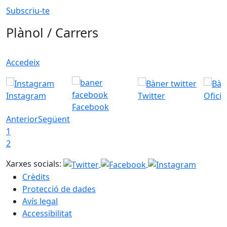
Subscriu-te
Plànol / Carrers
Accedeix
Instagram
Twitter
Ofici
Facebook
Anterior
Següent
1
2
Xarxes socials:
Crèdits
Protecció de dades
Avís legal
Accessibilitat