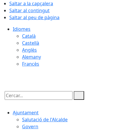
Saltar a la capçalera
Saltar al contingut
Saltar al peu de pàgina
Idiomes
Català
Castellà
Anglès
Alemany
Francès
08.08.2026 | 10:28
Cercar:
Ajuntament
Salutació de l'Alcalde
Govern