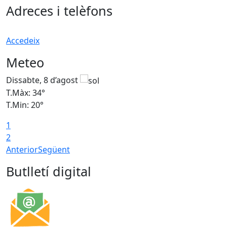
Adreces i telèfons
Accedeix
Meteo
Dissabte, 8 d’agost
D
T.Màx: 34°
T
T.Min: 20°
T
1
2
Anterior
Següent
Butlletí digital