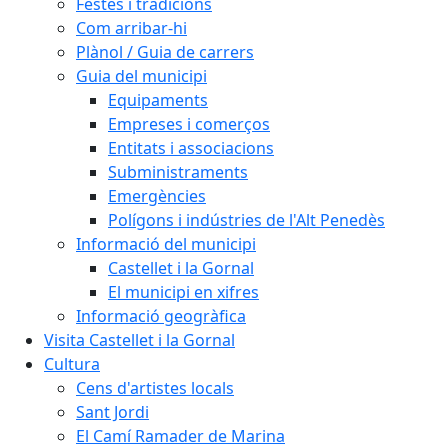
Festes i tradicions
Com arribar-hi
Plànol / Guia de carrers
Guia del municipi
Equipaments
Empreses i comerços
Entitats i associacions
Subministraments
Emergències
Polígons i indústries de l'Alt Penedès
Informació del municipi
Castellet i la Gornal
El municipi en xifres
Informació geogràfica
Visita Castellet i la Gornal
Cultura
Cens d'artistes locals
Sant Jordi
El Camí Ramader de Marina