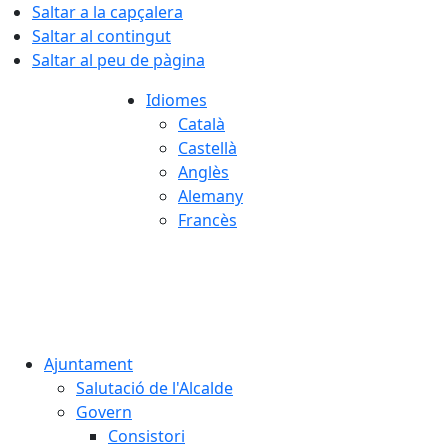
Saltar a la capçalera
Saltar al contingut
Saltar al peu de pàgina
Idiomes
Català
Castellà
Anglès
Alemany
Francès
06.08.2026 | 07:32
Ajuntament
Salutació de l'Alcalde
Govern
Consistori