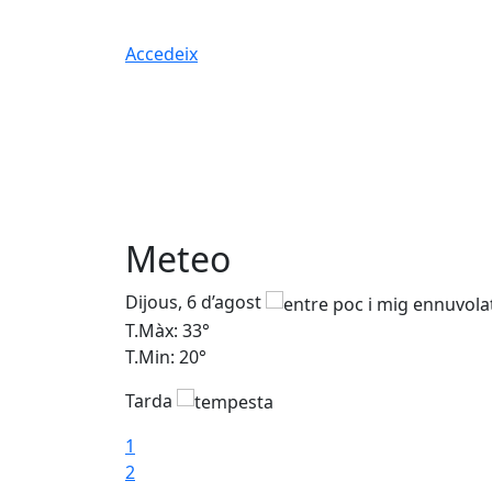
Accedeix
Meteo
Dijous, 6 d’agost
T.Màx: 33°
T.Min: 20°
Tarda
1
2