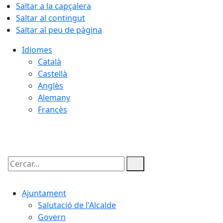
Saltar a la capçalera
Saltar al contingut
Saltar al peu de pàgina
Idiomes
Català
Castellà
Anglès
Alemany
Francès
08.08.2026 | 19:16
Cercar:
Ajuntament
Salutació de l'Alcalde
Govern