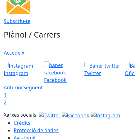
Subscriu-te
Plànol / Carrers
Accedeix
Instagram
Twitter
Ofici
Facebook
Anterior
Següent
1
2
Xarxes socials:
Crèdits
Protecció de dades
Avís legal