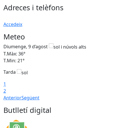
Adreces i telèfons
Accedeix
Meteo
Diumenge, 9 d’agost
D
T.Màx: 36°
T
T.Min: 21°
T
Tarda
T
1
2
Anterior
Següent
Butlletí digital