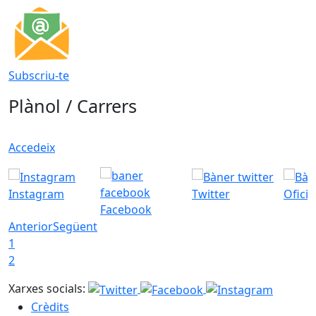
Subscriu-te
Plànol / Carrers
Accedeix
Instagram
Twitter
Ofici
Facebook
Anterior
Següent
1
2
Xarxes socials:
Crèdits