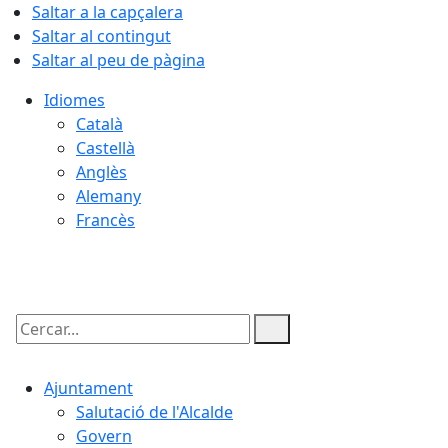
Saltar a la capçalera
Saltar al contingut
Saltar al peu de pàgina
Idiomes
Català
Castellà
Anglès
Alemany
Francès
09.08.2026 | 16:29
Cercar:
Ajuntament
Salutació de l'Alcalde
Govern