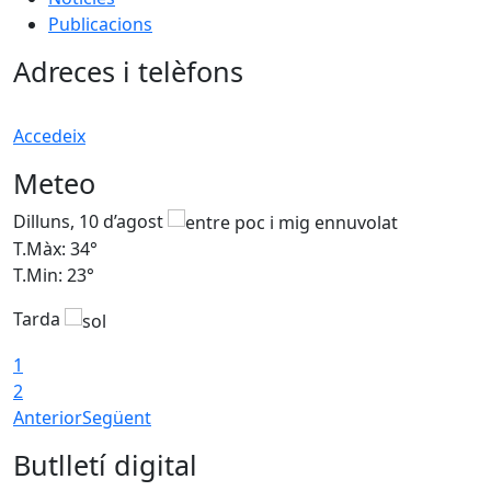
Publicacions
Adreces i telèfons
Accedeix
Meteo
Dilluns, 10 d’agost
D
T.Màx: 34°
T
T.Min: 23°
T
Tarda
T
1
2
Anterior
Següent
Butlletí digital