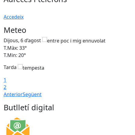
Accedeix
Meteo
Dijous, 6 d’agost
D
T.Màx: 33°
T
T.Min: 20°
T
Tarda
1
2
Anterior
Següent
Butlletí digital