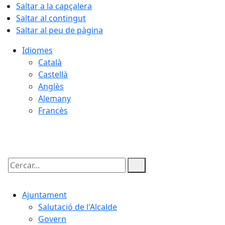
Saltar a la capçalera
Saltar al contingut
Saltar al peu de pàgina
Idiomes
Català
Castellà
Anglès
Alemany
Francès
06.08.2026 | 09:26
Cercar:
Ajuntament
Salutació de l'Alcalde
Govern