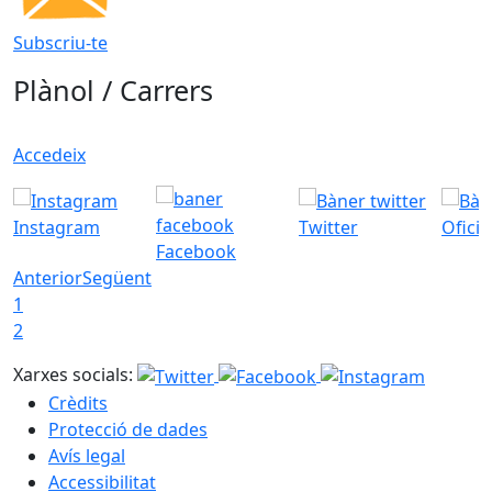
Subscriu-te
Plànol / Carrers
Accedeix
Instagram
Twitter
Ofici
Facebook
Anterior
Següent
1
2
Xarxes socials:
Crèdits
Protecció de dades
Avís legal
Accessibilitat