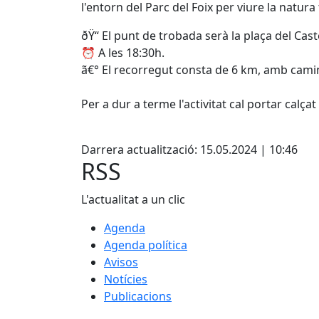
l'entorn del Parc del Foix per viure la natura
ðŸ“ El punt de trobada serà la plaça del Cast
⏰ A les 18:30h.
ã€°️ El recorregut consta de 6 km, amb camins
Per a dur a terme l'activitat cal portar calça
Facebook
Darrera actualització: 15.05.2024 | 10:46
RSS
L'actualitat a un clic
Agenda
Agenda política
Avisos
Notícies
Publicacions