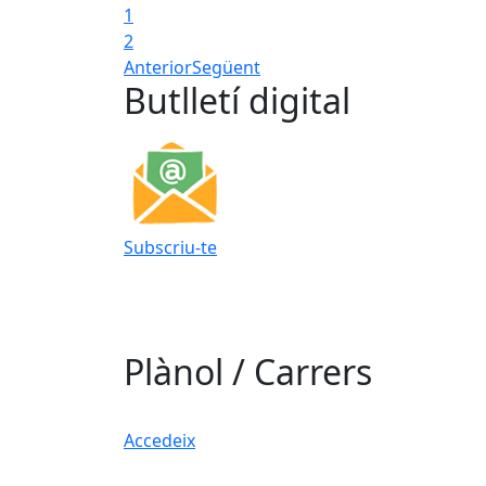
1
2
Anterior
Següent
Butlletí digital
Subscriu-te
Plànol / Carrers
Accedeix