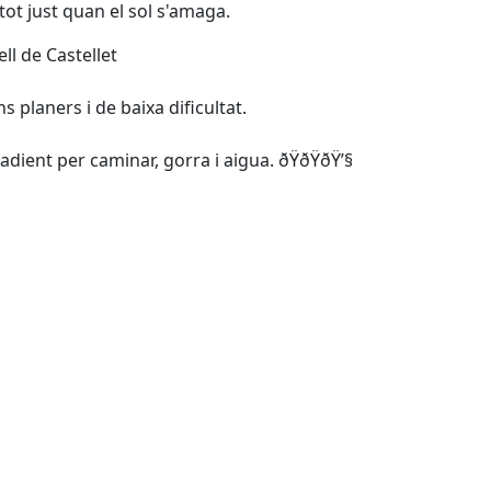
 tot just quan el sol s'amaga.
ell de Castellet
 planers i de baixa dificultat.
t adient per caminar, gorra i aigua. ðŸðŸðŸ’§