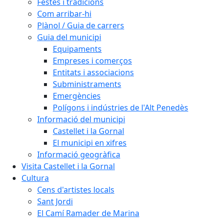
Festes i tradicions
Com arribar-hi
Plànol / Guia de carrers
Guia del municipi
Equipaments
Empreses i comerços
Entitats i associacions
Subministraments
Emergències
Polígons i indústries de l'Alt Penedès
Informació del municipi
Castellet i la Gornal
El municipi en xifres
Informació geogràfica
Visita Castellet i la Gornal
Cultura
Cens d'artistes locals
Sant Jordi
El Camí Ramader de Marina