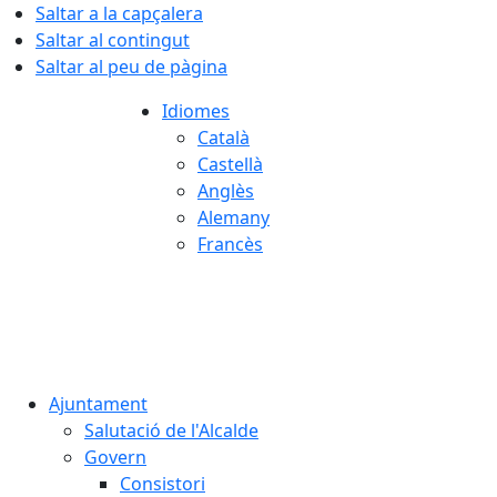
Saltar a la capçalera
Saltar al contingut
Saltar al peu de pàgina
Idiomes
Català
Castellà
Anglès
Alemany
Francès
09.08.2026 | 12:34
Ajuntament
Salutació de l'Alcalde
Govern
Consistori