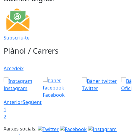
Subscriu-te
Plànol / Carrers
Accedeix
Instagram
Twitter
Ofici
Facebook
Anterior
Següent
1
2
Xarxes socials: