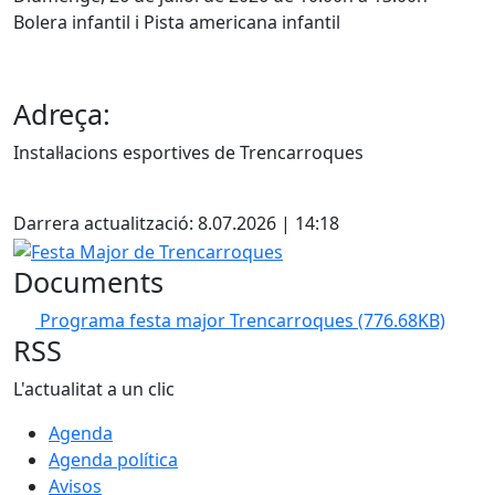
Bolera infantil i Pista americana infantil
Adreça:
Instal·lacions esportives de Trencarroques
Facebook
Darrera actualització: 8.07.2026 | 14:18
Festa Major de Trencarroques
Documents
Programa festa major Trencarroques
(776.68KB)
RSS
L'actualitat a un clic
Agenda
Agenda política
Avisos