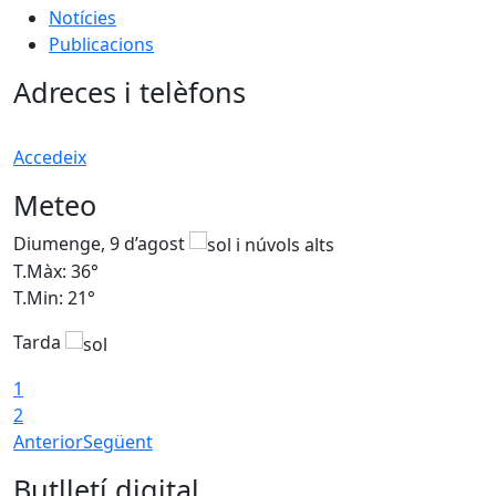
Notícies
Publicacions
Adreces i telèfons
Accedeix
Meteo
Diumenge, 9 d’agost
D
T.Màx: 36°
T
T.Min: 21°
T
Tarda
T
1
2
Anterior
Següent
Butlletí digital