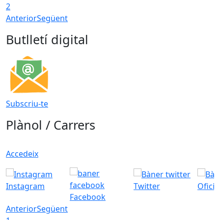
2
Anterior
Següent
Butlletí digital
Subscriu-te
Plànol / Carrers
Accedeix
Instagram
Twitter
Ofici
Facebook
Anterior
Següent