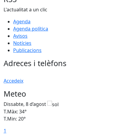
L'actualitat a un clic
Agenda
Agenda política
Avisos
Notícies
Publicacions
Adreces i telèfons
Accedeix
Meteo
Dissabte, 8 d’agost
D
T.Màx: 34°
T
T.Min: 20°
T
1