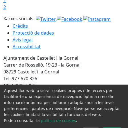
1
2
Xarxes socials:
Crèdits
Protecció de dades
Avís legal
Accessibilitat
Ajuntament de Castellet i la Gornal
Carrer de Rosselló, 19-23 - la Gornal
08729 Castellet i la Gornal
Tel. 977 670 326
NIF P0805700B
Aquest lloc web fa servir cookies pròpies i de tercers per
facilitar-te una experiència de navegació òptima i recollir
Amb la col·laboració de:
informació anònima per millorar i adaptar-nos a les teves
preferències i pautes de navegació. Navegar sense acceptar
les cookies limitarà la visibilitat i funcions del web.
Podeu consultar la
política de cookies
.