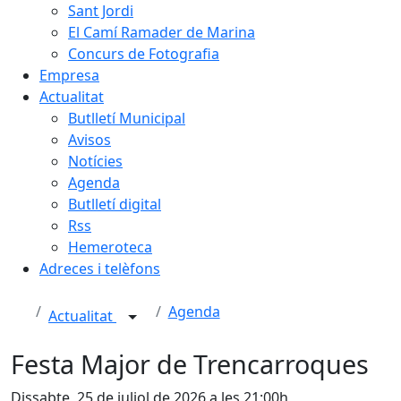
Sant Jordi
El Camí Ramader de Marina
Concurs de Fotografia
Empresa
Actualitat
Butlletí Municipal
Avisos
Notícies
Agenda
Butlletí digital
Rss
Hemeroteca
Adreces i telèfons
Agenda
Actualitat
Festa Major de Trencarroques
Dissabte, 25 de juliol de 2026 a les 21:00h