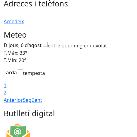
Adreces i telèfons
Accedeix
Meteo
Dijous, 6 d’agost
D
T.Màx: 33°
T
T.Min: 20°
T
Tarda
1
2
Anterior
Següent
Butlletí digital