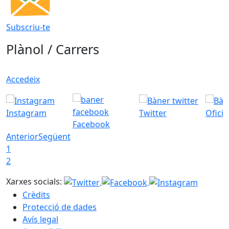
Subscriu-te
Plànol / Carrers
Accedeix
Instagram
Twitter
Ofici
Facebook
Anterior
Següent
1
2
Xarxes socials:
Crèdits
Protecció de dades
Avís legal