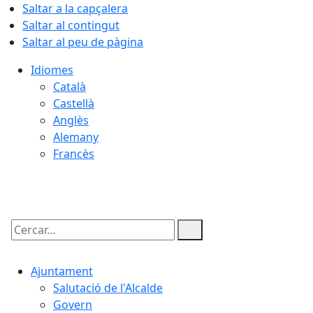
Saltar a la capçalera
Saltar al contingut
Saltar al peu de pàgina
Idiomes
Català
Castellà
Anglès
Alemany
Francès
06.08.2026 | 12:01
Cercar:
Ajuntament
Salutació de l'Alcalde
Govern