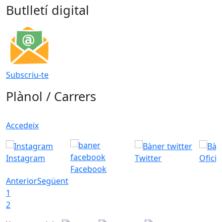
Butlletí digital
Subscriu-te
Plànol / Carrers
Accedeix
Instagram
Twitter
Ofici
Facebook
Anterior
Següent
1
2