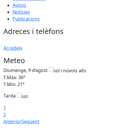
Avisos
Notícies
Publicacions
Adreces i telèfons
Accedeix
Meteo
Diumenge, 9 d’agost
D
T.Màx: 36°
T
T.Min: 21°
T
Tarda
T
1
2
Anterior
Següent