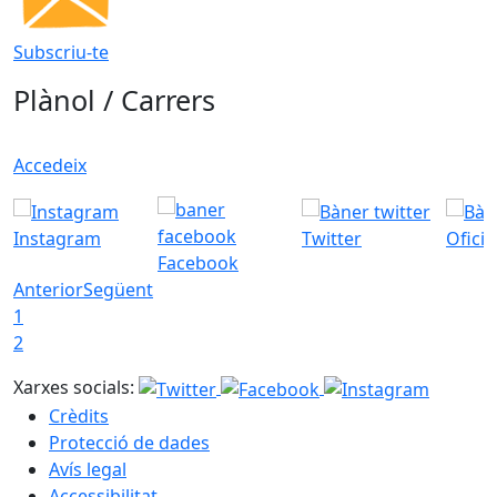
Subscriu-te
Plànol / Carrers
Accedeix
Instagram
Twitter
Ofici
Facebook
Anterior
Següent
1
2
Xarxes socials:
Crèdits
Protecció de dades
Avís legal
Accessibilitat