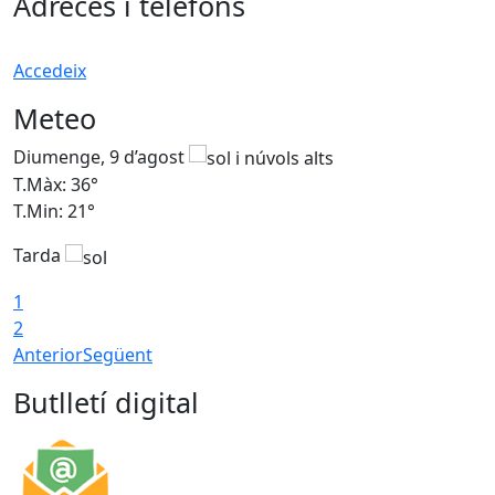
Adreces i telèfons
Accedeix
Meteo
Diumenge, 9 d’agost
D
T.Màx: 36°
T
T.Min: 21°
T
Tarda
T
1
2
Anterior
Següent
Butlletí digital