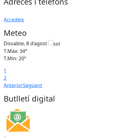
Adreces i telèfons
Accedeix
Meteo
Dissabte, 8 d’agost
D
T.Màx: 34°
T
T.Min: 20°
T
1
2
Anterior
Següent
Butlletí digital