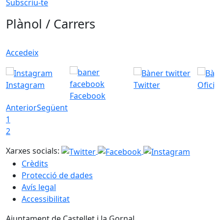
Subscriu-te
Plànol / Carrers
Accedeix
Instagram
Twitter
Ofici
Facebook
Anterior
Següent
1
2
Xarxes socials:
Crèdits
Protecció de dades
Avís legal
Accessibilitat
Ajuntament de Castellet i la Gornal