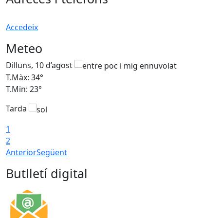
Accedeix
Meteo
Dilluns, 10 d’agost
D
T.Màx: 34°
T
T.Min: 23°
T
Tarda
T
1
2
Anterior
Següent
Butlletí digital