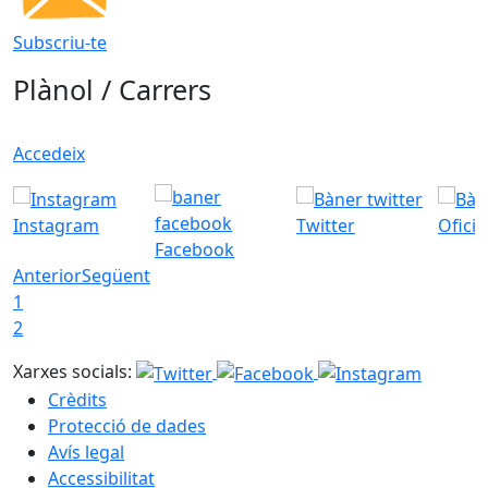
Subscriu-te
Plànol / Carrers
Accedeix
Instagram
Twitter
Ofici
Facebook
Anterior
Següent
1
2
Xarxes socials:
Crèdits
Protecció de dades
Avís legal
Accessibilitat