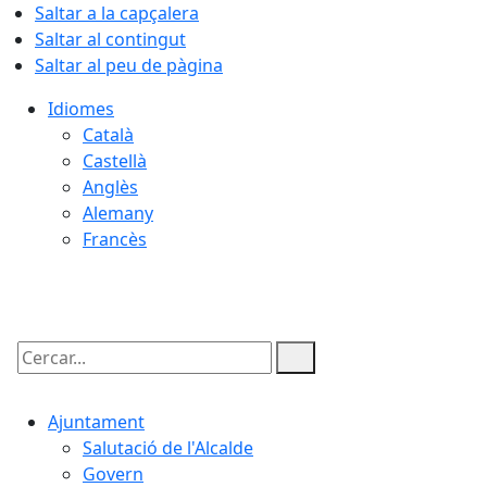
Saltar a la capçalera
Saltar al contingut
Saltar al peu de pàgina
Idiomes
Català
Castellà
Anglès
Alemany
Francès
09.08.2026 | 14:42
Cercar:
Ajuntament
Salutació de l'Alcalde
Govern