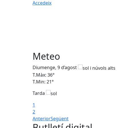
Accedeix
Meteo
Diumenge, 9 d’agost
T.Màx: 36°
T.Min: 21°
Tarda
1
2
Anterior
Següent
Butlletí digital