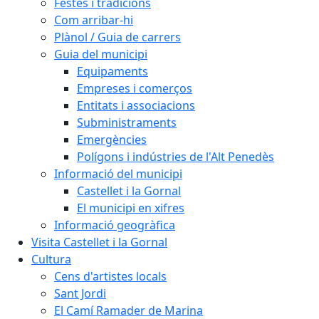
Festes i tradicions
Com arribar-hi
Plànol / Guia de carrers
Guia del municipi
Equipaments
Empreses i comerços
Entitats i associacions
Subministraments
Emergències
Polígons i indústries de l'Alt Penedès
Informació del municipi
Castellet i la Gornal
El municipi en xifres
Informació geogràfica
Visita Castellet i la Gornal
Cultura
Cens d'artistes locals
Sant Jordi
El Camí Ramader de Marina