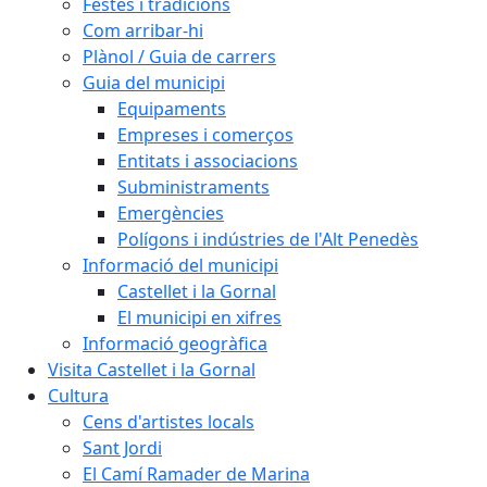
Festes i tradicions
Com arribar-hi
Plànol / Guia de carrers
Guia del municipi
Equipaments
Empreses i comerços
Entitats i associacions
Subministraments
Emergències
Polígons i indústries de l'Alt Penedès
Informació del municipi
Castellet i la Gornal
El municipi en xifres
Informació geogràfica
Visita Castellet i la Gornal
Cultura
Cens d'artistes locals
Sant Jordi
El Camí Ramader de Marina