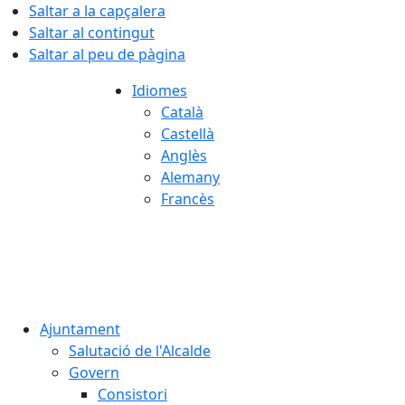
Saltar a la capçalera
Saltar al contingut
Saltar al peu de pàgina
Idiomes
Català
Castellà
Anglès
Alemany
Francès
07.08.2026 | 04:17
Ajuntament
Salutació de l'Alcalde
Govern
Consistori