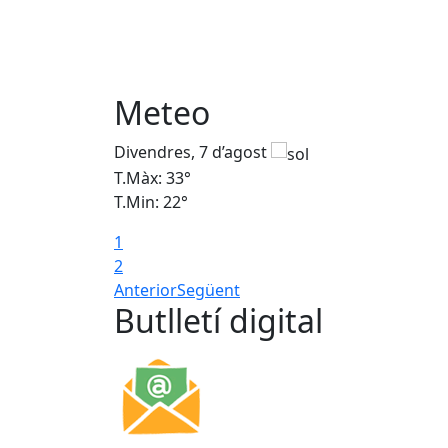
Meteo
Divendres, 7 d’agost
T.Màx: 33°
T.Min: 22°
1
2
Anterior
Següent
Butlletí digital