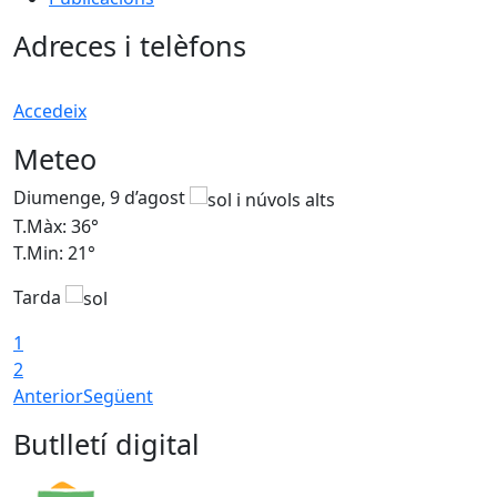
Adreces i telèfons
Accedeix
Meteo
Diumenge, 9 d’agost
D
T.Màx: 36°
T
T.Min: 21°
T
Tarda
T
1
2
Anterior
Següent
Butlletí digital