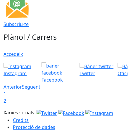
Subscriu-te
Plànol / Carrers
Accedeix
Instagram
Twitter
Ofici
Facebook
Anterior
Següent
1
2
Xarxes socials:
Crèdits
Protecció de dades