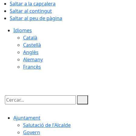
Saltar a la capçalera
Saltar al contingut
Saltar al peu de pàgina
Idiomes
Català
Castellà
Anglès
Alemany
Francès
09.08.2026 | 09:15
Cercar:
Ajuntament
Salutació de l'Alcalde
Govern