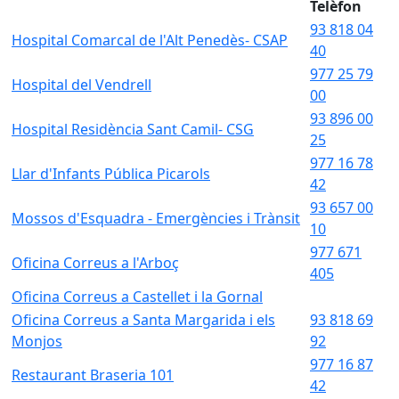
Telèfon
93 818 04
Hospital Comarcal de l'Alt Penedès- CSAP
40
977 25 79
Hospital del Vendrell
00
93 896 00
Hospital Residència Sant Camil- CSG
25
977 16 78
Llar d'Infants Pública Picarols
42
93 657 00
Mossos d'Esquadra - Emergències i Trànsit
10
977 671
Oficina Correus a l'Arboç
405
Oficina Correus a Castellet i la Gornal
Oficina Correus a Santa Margarida i els
93 818 69
Monjos
92
977 16 87
Restaurant Braseria 101
42